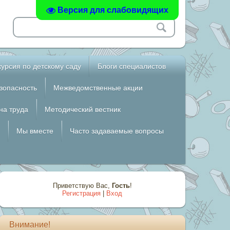
Версия для слабовидящих
курсия по детскому саду
Блоги специалистов
зопасность
Межведомственные акции
на труда
Методический вестник
Мы вместе
Часто задаваемые вопросы
Приветствую Вас
,
Гость
!
Регистрация
|
Вход
Внимание!