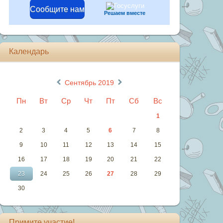
Сообщите нам
Решаем вместе
Календарь
«
»
Сентябрь 2019
Пн
Вт
Ср
Чт
Пт
Сб
Вс
1
2
3
4
5
6
7
8
9
10
11
12
13
14
15
16
17
18
19
20
21
22
23
24
25
26
27
28
29
30
Примите участие!