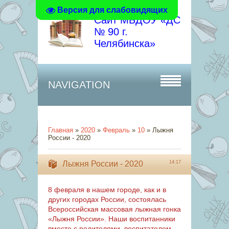
Версия для слабовидящих
Сайт МБДОУ «ДC
№ 90 г.
Челябинска»
NAVIGATION
Главная
»
2020
»
Февраль
»
10
» Лыжня
России - 2020
Лыжня России - 2020
14:17
8 февраля в нашем городе, как и в
других городах России, состоялась
Всероссийская массовая лыжная гонка
«Лыжня России». Наши воспитанники
вместе с родителями, воспитателем